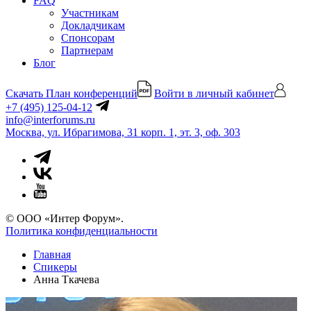
FAQ
Участникам
Докладчикам
Спонсорам
Партнерам
Блог
Скачать План конференций
Войти в личный кабинет
+7 (495) 125-04-12
info@interforums.ru
Москва, ул. Ибрагимова, 31 корп. 1, эт. 3, оф. 303
© ООО «Интер Форум».
Политика конфиденциальности
Главная
Спикеры
Анна Ткачева