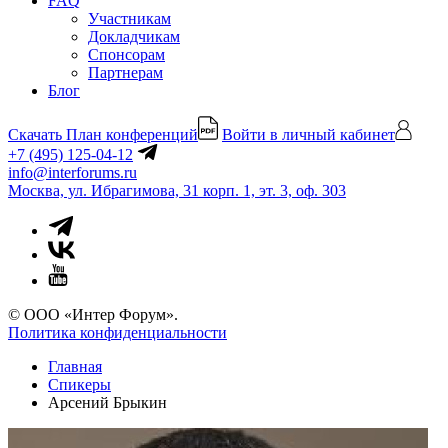
FAQ
Участникам
Докладчикам
Спонсорам
Партнерам
Блог
Скачать План конференций
Войти в личный кабинет
+7 (495) 125-04-12
info@interforums.ru
Москва, ул. Ибрагимова, 31 корп. 1, эт. 3, оф. 303
© ООО «Интер Форум».
Политика конфиденциальности
Главная
Спикеры
Арсений Брыкин