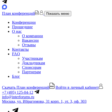
План конференций
Показать меню
Конференции
Прошедшие
О нас
О компании
Вакансии
Отзывы
Контакты
FAQ
Участникам
Докладчикам
Спонсорам
Партнерам
Блог
Скачать План конференций
Войти в личный кабинет
+7 (495) 125-04-12
info@interforums.ru
Москва, ул. Ибрагимова, 31 корп. 1, эт. 3, оф. 303