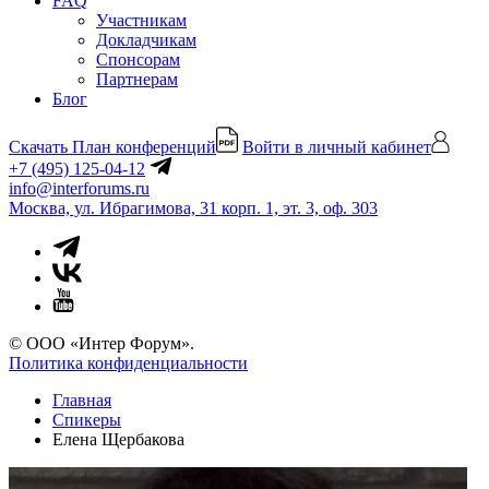
FAQ
Участникам
Докладчикам
Спонсорам
Партнерам
Блог
Скачать План конференций
Войти в личный кабинет
+7 (495) 125-04-12
info@interforums.ru
Москва, ул. Ибрагимова, 31 корп. 1, эт. 3, оф. 303
© ООО «Интер Форум».
Политика конфиденциальности
Главная
Спикеры
Елена Щербакова