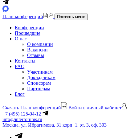
План конференций
Показать меню
Конференции
Прошедшие
О нас
О компании
Вакансии
Отзывы
Контакты
FAQ
Участникам
Докладчикам
Спонсорам
Партнерам
Блог
Скачать План конференций
Войти в личный кабинет
+7 (495) 125-04-12
info@interforums.ru
Москва, ул. Ибрагимова, 31 корп. 1, эт. 3, оф. 303