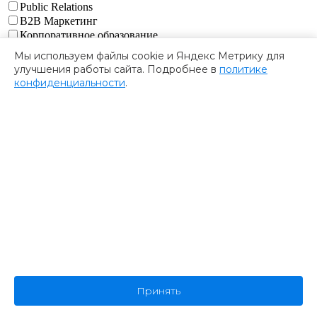
Public Relations
B2B Маркетинг
Корпоративное образование
iT Рекрутинг
Мы используем файлы cookie и Яндекс Метрику для
Управление продуктом
улучшения работы сайта. Подробнее в
политике
Маркетинг
конфиденциальности
.
Управление проектами
Управление персоналом
Персональные ассистенты
Экономическая безопасность бизнеса
Анализ данных в маркетинге
Корпоративные закупки
Fmcg
Торговый маркетинг
Ритейл
UX/UI дизайн
Принять