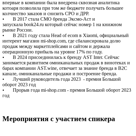
впервые в компании была внедрена сквозная аналитика
котоаря позволила при том же бюджете получать большее
колчиество заказов и снизить СРО и ДРР.
• В 2017 стала СМО бренда Эксмо-Аст и
запускала book24.ru который сейчас номер 1 на книжном
рынке России.
• В 2021 году стала Head of ecom в Xiaomi, официальный
интерент магазин mi-shop.com, где сбалансировала долю
продаж между маркетплейсами и сайтом и держала
операционную прибыль на уровне 17% по году.
• В 2024 присоединилась к бренду AST Inter. Сейчас
занимается развитием омниканальных продаж в винотеках и
барах компании AST.wine, отвечает за знание бренда в B2C
канале, омниканальные продажи и построение бренда.
• Лучший руководитель года 2023 - премия Большой
оборот 2023 год
• Прорыв года mi-shop.com - премия Большой оборот 2023
год
Мероприятия с участием спикера