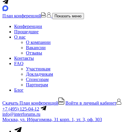
План конференций
Показать меню
Конференции
Прошедшие
О нас
О компании
Вакансии
Отзывы
Контакты
FAQ
Участникам
Докладчикам
Спонсорам
Партнерам
Блог
Скачать План конференций
Войти в личный кабинет
+7 (495) 125-04-12
info@interforums.ru
Москва, ул. Ибрагимова, 31 корп. 1, эт. 3, оф. 303