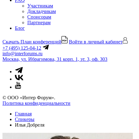
FAQ
Участникам
Докладчикам
Спонсорам
Партнерам
Блог
Скачать План конференций
Войти в личный кабинет
+7 (495) 125-04-12
info@interforums.ru
Москва, ул. Ибрагимова, 31 корп. 1, эт. 3, оф. 303
© ООО «Интер Форум».
Политика конфиденциальности
Главная
Спикеры
Илья Добреля