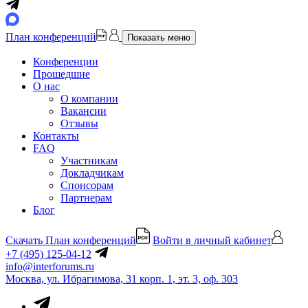
План конференций
Показать меню
Конференции
Прошедшие
О нас
О компании
Вакансии
Отзывы
Контакты
FAQ
Участникам
Докладчикам
Спонсорам
Партнерам
Блог
Скачать План конференций
Войти в личный кабинет
+7 (495) 125-04-12
info@interforums.ru
Москва, ул. Ибрагимова, 31 корп. 1, эт. 3, оф. 303