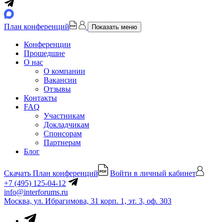
План конференций
Показать меню
Конференции
Прошедшие
О нас
О компании
Вакансии
Отзывы
Контакты
FAQ
Участникам
Докладчикам
Спонсорам
Партнерам
Блог
Скачать План конференций
Войти в личный кабинет
+7 (495) 125-04-12
info@interforums.ru
Москва, ул. Ибрагимова, 31 корп. 1, эт. 3, оф. 303