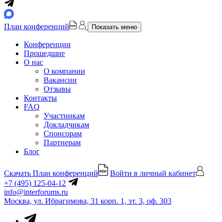
План конференций
Показать меню
Конференции
Прошедшие
О нас
О компании
Вакансии
Отзывы
Контакты
FAQ
Участникам
Докладчикам
Спонсорам
Партнерам
Блог
Скачать План конференций
Войти в личный кабинет
+7 (495) 125-04-12
info@interforums.ru
Москва, ул. Ибрагимова, 31 корп. 1, эт. 3, оф. 303