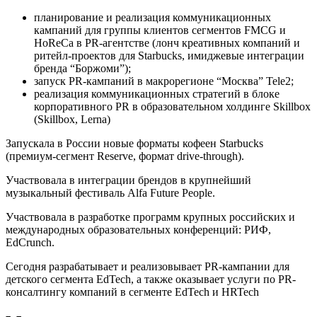
планирование и реализация коммуникационных
кампаний для группы клиентов сегментов FMCG и
HoReCa в PR-агентстве (лонч креативных компаний и
ритейл-проектов для Starbucks, имиджевые интеграции
бренда “Боржоми”);
запуск PR-кампаний в макрорегионе “Москва” Tele2;
реализация коммуникационных стратегий в блоке
корпоративного PR в образовательном холдинге Skillbox
(Skillbox, Lerna)
Запускала в России новые форматы кофеен Starbucks
(премиум-сегмент Reserve, формат drive-through).
Участвовала в интеграции брендов в крупнейший
музыкальный фестиваль Alfa Future People.
Участвовала в разработке программ крупных российских и
международных образовательных конференций: РИФ,
EdCrunch.
Сегодня разрабатывает и реализовывает PR-кампании для
детского сегмента EdTech, а также оказывает услуги по PR-
консалтингу компаний в сегменте EdTech и HRTech