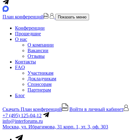
План конференций
Показать меню
Конференции
Прошедшие
О нас
О компании
Вакансии
Отзывы
Контакты
FAQ
Участникам
Докладчикам
Спонсорам
Партнерам
Блог
Скачать План конференций
Войти в личный кабинет
+7 (495) 125-04-12
info@interforums.ru
Москва, ул. Ибрагимова, 31 корп. 1, эт. 3, оф. 303