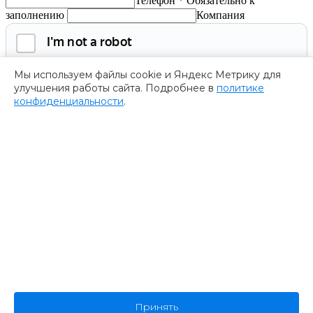
Телефон *
Обязательно к
заполнению
Компания
Мы используем файлы cookie и Яндекс Метрику для
улучшения работы сайта. Подробнее в
политике
конфиденциальности
.
Обязательно к заполнению
Нажимая на кнопку, я соглашаюсь с
политикой
конфиденциальности
и даю согласие на
обработку
персональных данных.
Получить программу
Спасибо за ваше обращение
Мы ценим ваш интерес к нашему форуму
””.
Ваше обращение успешно отправлено. В ближайшее время
представитель нашей компании пришлет Вам программу
форума. Пожалуйста, ожидайте.
В случае возникновения дополнительных вопросов
Принять
или предложений, не стесняйтесь обращаться к нам.