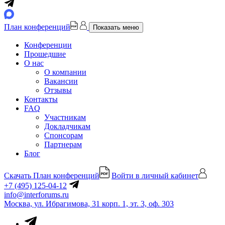
План конференций
Показать меню
Конференции
Прошедшие
О нас
О компании
Вакансии
Отзывы
Контакты
FAQ
Участникам
Докладчикам
Спонсорам
Партнерам
Блог
Скачать План конференций
Войти в личный кабинет
+7 (495) 125-04-12
info@interforums.ru
Москва, ул. Ибрагимова, 31 корп. 1, эт. 3, оф. 303