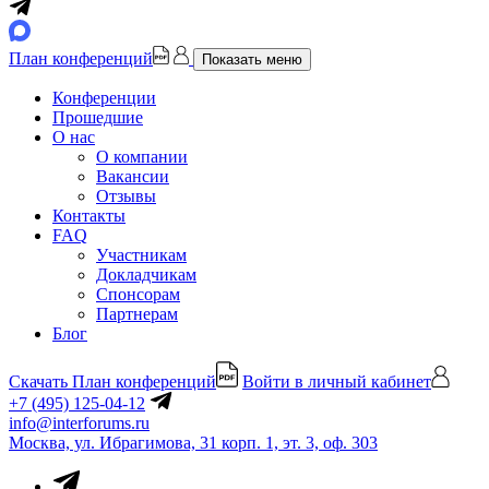
План конференций
Показать меню
Конференции
Прошедшие
О нас
О компании
Вакансии
Отзывы
Контакты
FAQ
Участникам
Докладчикам
Спонсорам
Партнерам
Блог
Скачать План конференций
Войти в личный кабинет
+7 (495) 125-04-12
info@interforums.ru
Москва, ул. Ибрагимова, 31 корп. 1, эт. 3, оф. 303