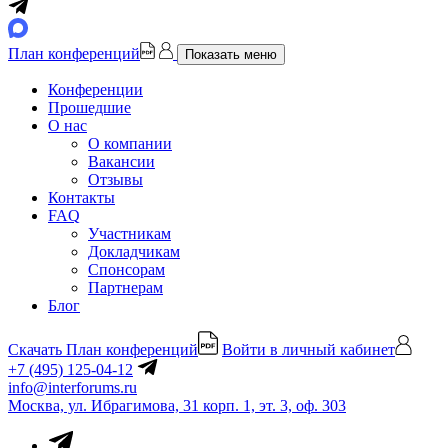
План конференций
Показать меню
Конференции
Прошедшие
О нас
О компании
Вакансии
Отзывы
Контакты
FAQ
Участникам
Докладчикам
Спонсорам
Партнерам
Блог
Скачать План конференций
Войти в личный кабинет
+7 (495) 125-04-12
info@interforums.ru
Москва, ул. Ибрагимова, 31 корп. 1, эт. 3, оф. 303