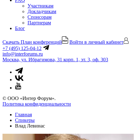
FAQ
Участникам
Докладчикам
Спонсорам
Партнерам
Блог
Скачать План конференций
Войти в личный кабинет
+7 (495) 125-04-12
info@interforums.ru
Москва, ул. Ибрагимова, 31 корп. 1, эт. 3, оф. 303
© ООО «Интер Форум».
Политика конфиденциальности
Главная
Спикеры
Влад Левинас