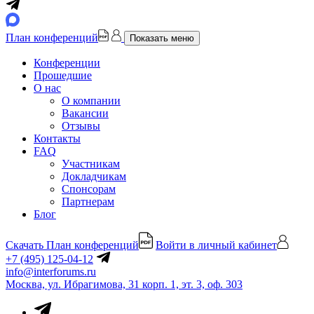
План конференций
Показать меню
Конференции
Прошедшие
О нас
О компании
Вакансии
Отзывы
Контакты
FAQ
Участникам
Докладчикам
Спонсорам
Партнерам
Блог
Скачать План конференций
Войти в личный кабинет
+7 (495) 125-04-12
info@interforums.ru
Москва, ул. Ибрагимова, 31 корп. 1, эт. 3, оф. 303