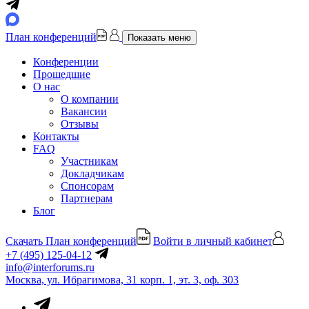
План конференций
Показать меню
Конференции
Прошедшие
О нас
О компании
Вакансии
Отзывы
Контакты
FAQ
Участникам
Докладчикам
Спонсорам
Партнерам
Блог
Скачать План конференций
Войти в личный кабинет
+7 (495) 125-04-12
info@interforums.ru
Москва, ул. Ибрагимова, 31 корп. 1, эт. 3, оф. 303