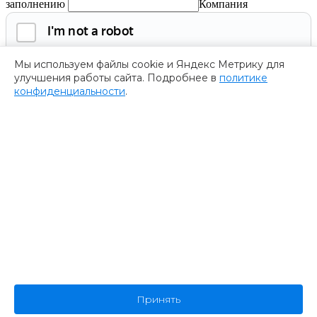
заполнению
Компания
Мы используем файлы cookie и Яндекс Метрику для
улучшения работы сайта. Подробнее в
политике
конфиденциальности
.
Обязательно к заполнению
Нажимая на кнопку, я соглашаюсь с
политикой
конфиденциальности
и даю согласие на
обработку
персональных данных.
Получить программу
Спасибо за ваше обращение
Мы ценим ваш интерес к нашему форуму
””.
Ваше обращение успешно отправлено. В ближайшее время
представитель нашей компании пришлет Вам программу
форума. Пожалуйста, ожидайте.
В случае возникновения дополнительных вопросов
Принять
или предложений, не стесняйтесь обращаться к нам.
Спасибо за проявленный интерес к нашему форуму!