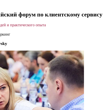
ссийский форум по клиентскому сервису
дей и практического опыта
ркинг
vsky