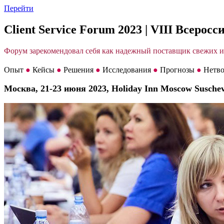
Перейти
Client Service Forum 2023 | VIII Всеро
Форум зарекомендовал себя как надежный поставщик свежих и
Опыт
●
Кейсы
●
Решения
●
Исследования
●
Прогнозы
●
Нетво
Москва, 21-23 июня 2023, Holiday Inn Moscow Susche