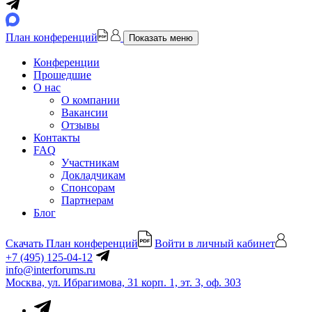
План конференций
Показать меню
Конференции
Прошедшие
О нас
О компании
Вакансии
Отзывы
Контакты
FAQ
Участникам
Докладчикам
Спонсорам
Партнерам
Блог
Скачать План конференций
Войти в личный кабинет
+7 (495) 125-04-12
info@interforums.ru
Москва, ул. Ибрагимова, 31 корп. 1, эт. 3, оф. 303