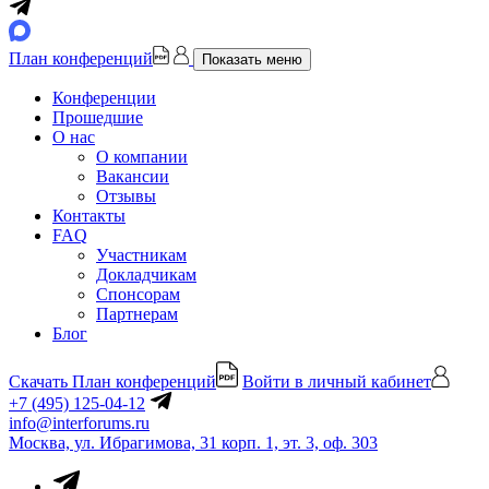
План конференций
Показать меню
Конференции
Прошедшие
О нас
О компании
Вакансии
Отзывы
Контакты
FAQ
Участникам
Докладчикам
Спонсорам
Партнерам
Блог
Скачать План конференций
Войти в личный кабинет
+7 (495) 125-04-12
info@interforums.ru
Москва, ул. Ибрагимова, 31 корп. 1, эт. 3, оф. 303