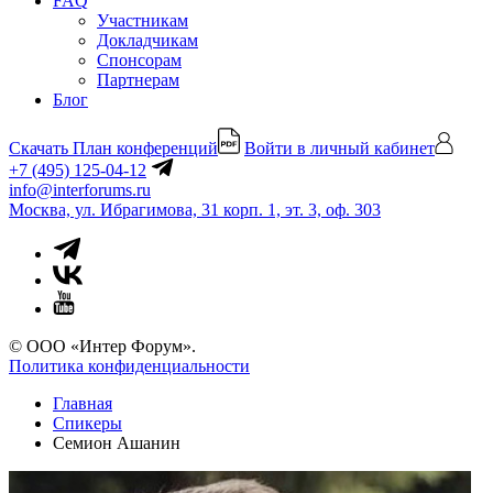
FAQ
Участникам
Докладчикам
Спонсорам
Партнерам
Блог
Скачать План конференций
Войти в личный кабинет
+7 (495) 125-04-12
info@interforums.ru
Москва, ул. Ибрагимова, 31 корп. 1, эт. 3, оф. 303
© ООО «Интер Форум».
Политика конфиденциальности
Главная
Спикеры
Семион Ашанин