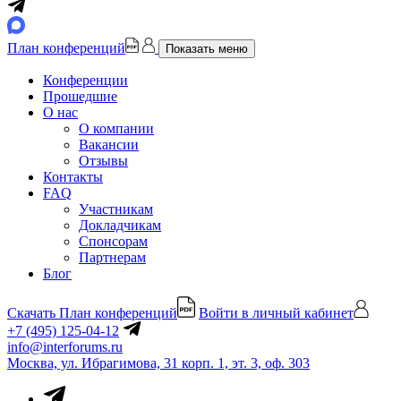
План конференций
Показать меню
Конференции
Прошедшие
О нас
О компании
Вакансии
Отзывы
Контакты
FAQ
Участникам
Докладчикам
Спонсорам
Партнерам
Блог
Скачать План конференций
Войти в личный кабинет
+7 (495) 125-04-12
info@interforums.ru
Москва, ул. Ибрагимова, 31 корп. 1, эт. 3, оф. 303