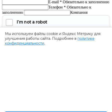
E-mail *
Обязательно к заполнению
Телефон *
Обязательно к
заполнению
Компания
Мы используем файлы cookie и Яндекс Метрику для
улучшения работы сайта. Подробнее в
политике
конфиденциальности
.
Обязательно к заполнению
Нажимая на кнопку, я соглашаюсь с
политикой
конфиденциальности
и даю согласие на
обработку
персональных данных.
Получить программу
Спасибо за ваше обращение
Мы ценим ваш интерес к нашему форуму
””.
Ваше обращение успешно отправлено. В ближайшее время
представитель нашей компании пришлет Вам программу
форума. Пожалуйста, ожидайте.