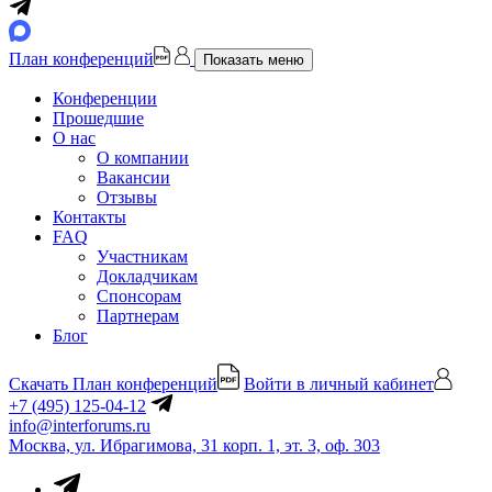
План конференций
Показать меню
Конференции
Прошедшие
О нас
О компании
Вакансии
Отзывы
Контакты
FAQ
Участникам
Докладчикам
Спонсорам
Партнерам
Блог
Скачать План конференций
Войти в личный кабинет
+7 (495) 125-04-12
info@interforums.ru
Москва, ул. Ибрагимова, 31 корп. 1, эт. 3, оф. 303