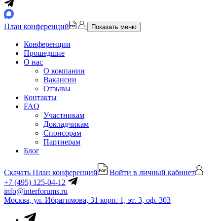
План конференций
Показать меню
Конференции
Прошедшие
О нас
О компании
Вакансии
Отзывы
Контакты
FAQ
Участникам
Докладчикам
Спонсорам
Партнерам
Блог
Скачать План конференций
Войти в личный кабинет
+7 (495) 125-04-12
info@interforums.ru
Москва, ул. Ибрагимова, 31 корп. 1, эт. 3, оф. 303