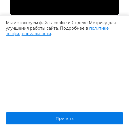
Мы используем файлы cookie и Яндекс Метрику для
улучшения работы сайта. Подробнее в
политике
конфиденциальности
.
Marketing Data Analytics 2023
III Всероссийский форум по сбору и анализу данных в
маркетинге
28-29.09.2023
Все конференции
Скачать план конференций
на 2026-2027 год
Ближайшие конференции
Принять
09-11.09.2026
Скидка 10%