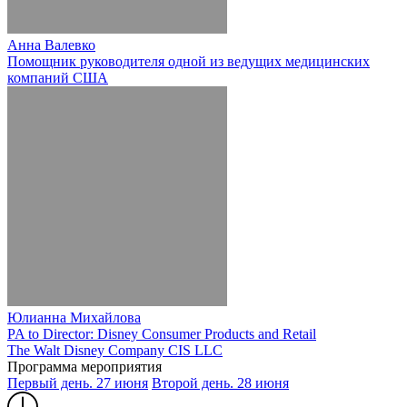
Анна Валевко
Помощник руководителя одной из ведущих медицинских
компаний США
Юлианна Михайлова
PA to Director: Disney Consumer Products and Retail
The Walt Disney Company CIS LLC
Программа мероприятия
Первый день. 27 июня
Второй день. 28 июня