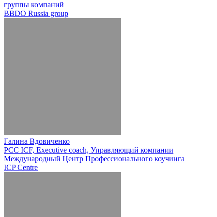
группы компаний
BBDO Russia group
Галина Вдовиченко
PCC ICF, Executive coach, Управляющий компании
Международный Центр Профессионального коучинга
ICP Centre