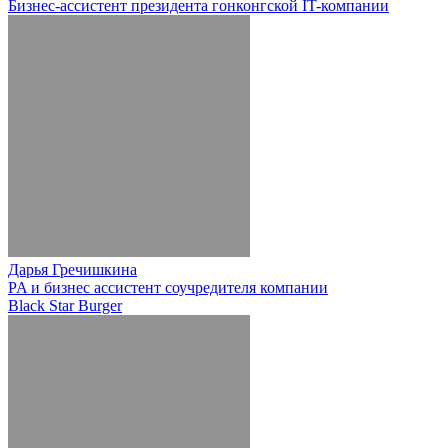
Бизнес-ассистент президента гонконгской IT-компании
Дарья Гречишкина
PA и бизнес ассистент соучредителя компании
Black Star Burger