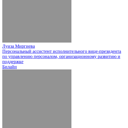
Луиза Миргиева
Персональный ассистент исполнительного вице-президента
по управлению персоналом, организационному развитию и
поддержке
Билайн