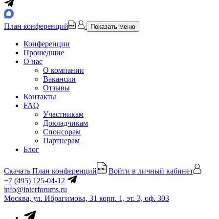
План конференций
Показать меню
Конференции
Прошедшие
О нас
О компании
Вакансии
Отзывы
Контакты
FAQ
Участникам
Докладчикам
Спонсорам
Партнерам
Блог
Скачать План конференций
Войти в личный кабинет
+7 (495) 125-04-12
info@interforums.ru
Москва, ул. Ибрагимова, 31 корп. 1, эт. 3, оф. 303