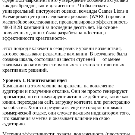
сфере B2B-маркетинга это утверждение особенно актуально
как для брендов, так и для агентств. Чтобы создать
универсальный инструмент оценки, команды Cannes Lions и
Всемирный центр исследования рекламы (WARC) провели
масштабное исследование, проанализировав эффективность
4863 B2B-кампаний за последние десять лет. На основе
полученных данных была разработана «Лестница
эффективности креативности».
Этот подход включает в себя разные уровни воздействия,
которое оказывают рекламные кампании. В результате была
создана шкала, состоящая из шести ступеней — от менее
значимых до коммерчески важных эффектов тех или иных
креативных решений.
Уровень 1. Влиятельная идея
Кампании на этом уровне направлены на вовлечение
аудитории и получение отклика. Они не просто генерируют
просмотры, но и стимулируют активные действия, такие как
клики, переходы на сайт, загрузку контента или регистрацию
на события. Хотя эти результаты ещё не говорят о прямой
коммерческой отдаче, они служат важным индикатором того,
что кампания заметна и оказывает влияние на свою
аудиторию.
Метрики эффективности: охваты, вовлеченность (просмотры,