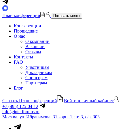
План конференций
Показать меню
Конференции
Прошедшие
О нас
О компании
Вакансии
Отзывы
Контакты
FAQ
Участникам
Докладчикам
Спонсорам
Партнерам
Блог
Скачать План конференций
Войти в личный кабинет
+7 (495) 125-04-12
info@interforums.ru
Москва, ул. Ибрагимова, 31 корп. 1, эт. 3, оф. 303