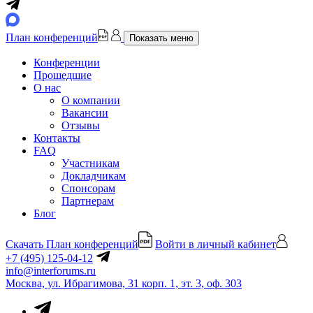
План конференций
Показать меню
Конференции
Прошедшие
О нас
О компании
Вакансии
Отзывы
Контакты
FAQ
Участникам
Докладчикам
Спонсорам
Партнерам
Блог
Скачать План конференций
Войти в личный кабинет
+7 (495) 125-04-12
info@interforums.ru
Москва, ул. Ибрагимова, 31 корп. 1, эт. 3, оф. 303