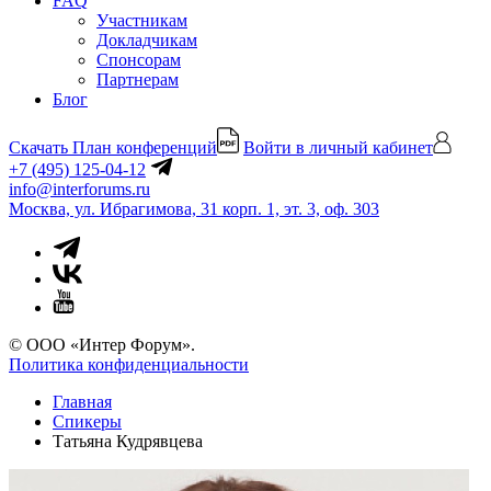
FAQ
Участникам
Докладчикам
Спонсорам
Партнерам
Блог
Скачать План конференций
Войти в личный кабинет
+7 (495) 125-04-12
info@interforums.ru
Москва, ул. Ибрагимова, 31 корп. 1, эт. 3, оф. 303
© ООО «Интер Форум».
Политика конфиденциальности
Главная
Спикеры
Татьяна Кудрявцева