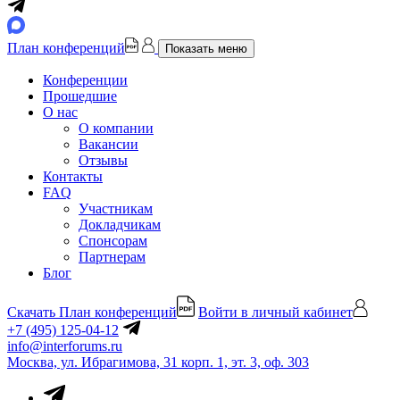
План конференций
Показать меню
Конференции
Прошедшие
О нас
О компании
Вакансии
Отзывы
Контакты
FAQ
Участникам
Докладчикам
Спонсорам
Партнерам
Блог
Скачать План конференций
Войти в личный кабинет
+7 (495) 125-04-12
info@interforums.ru
Москва, ул. Ибрагимова, 31 корп. 1, эт. 3, оф. 303