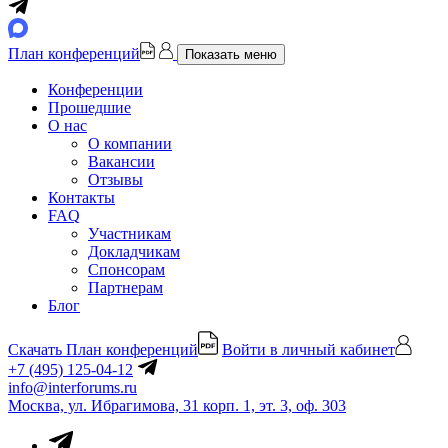
План конференций
Показать меню
Конференции
Прошедшие
О нас
О компании
Вакансии
Отзывы
Контакты
FAQ
Участникам
Докладчикам
Спонсорам
Партнерам
Блог
Скачать План конференций
Войти в личный кабинет
+7 (495) 125-04-12
info@interforums.ru
Москва, ул. Ибрагимова, 31 корп. 1, эт. 3, оф. 303