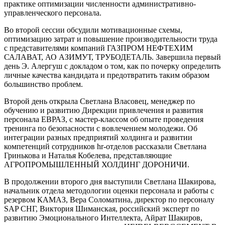
практике оптимизации численности административно-
управленческого персонала.
Во второй сессии обсудили мотивационные схемы,
оптимизацию затрат и повышение производительности труда
с представителями компаний ГАЗПРОМ НЕФТЕХИМ
САЛАВАТ, АО АЗИМУТ, ТРУБОДЕТАЛЬ. Завершила первый
день Э. Алергуш с докладом о том, как по почерку определить
личные качества кандидата и предотвратить таким образом
большинство проблем.
Второй день открыла Светлана Власовец, менеджер по
обучению и развитию Дирекции привлечения и развития
персонала ЕВРАЗ, с мастер-классом об опыте проведения
тренинга по безопасности с вовлечением молодежи. Об
интеграции разных предприятий холдинга и развитии
компетенций сотрудников hr-отделов рассказали Светлана
Гринькова и Наталья Кобелева, представляющие
АГРОПРОМЫШЛЕННЫЙ ХОЛДИНГ ДОРОНИЧИ.
В продолжении второго дня выступили Светлана Шакирова,
начальник отдела методологии оценки персонала и работы с
резервом КАМАЗ, Вера Соломатина, директор по персоналу
SAP СНГ, Виктория Шиманская, российский эксперт по
развитию Эмоционального Интеллекта, Айрат Шакиров,