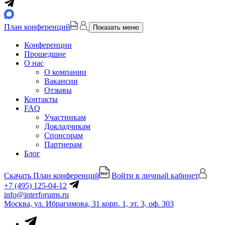
План конференций
Показать меню
Конференции
Прошедшие
О нас
О компании
Вакансии
Отзывы
Контакты
FAQ
Участникам
Докладчикам
Спонсорам
Партнерам
Блог
Скачать План конференций
Войти в личный кабинет
+7 (495) 125-04-12
info@interforums.ru
Москва, ул. Ибрагимова, 31 корп. 1, эт. 3, оф. 303