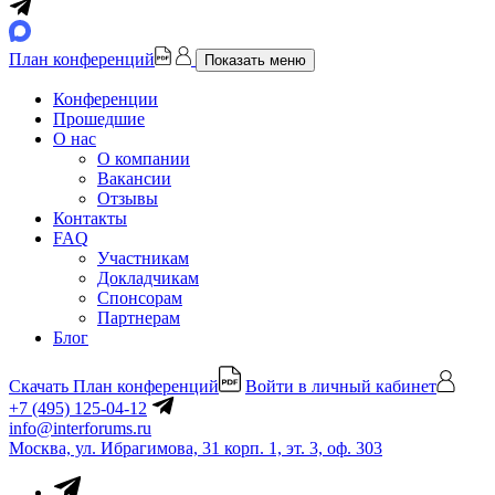
План конференций
Показать меню
Конференции
Прошедшие
О нас
О компании
Вакансии
Отзывы
Контакты
FAQ
Участникам
Докладчикам
Спонсорам
Партнерам
Блог
Скачать План конференций
Войти в личный кабинет
+7 (495) 125-04-12
info@interforums.ru
Москва, ул. Ибрагимова, 31 корп. 1, эт. 3, оф. 303