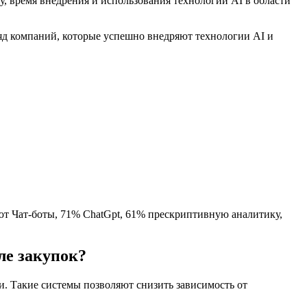
, время внедрения и использования технологий AI в области
яд компаний, которые успешно внедряют технологии AI и
ют Чат-боты, 71% ChatGpt, 61% прескриптивную аналитику,
ле закупок?
. Такие системы позволяют снизить зависимость от