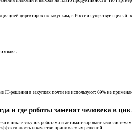
нения иллюзий и выхода на плато продуктивности. По Гартнеру
циацией директоров по закупкам, в России существует целый р
го языка.
е IT-решения в закупках почти не используют: 69% не применя
да и где роботы заменят человека в цик
ка в цикле закупок роботами и автоматизированными системами
 эффективность и качество принимаемых решений.