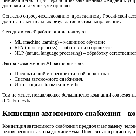
инновационного триггера до пика завышенных ожиданий, устра
доставки и закупок уже пришло.
Согласно опросу-исследованию, проведенному Российской ассо
достигли значительных результатов в этом направлении.
Сегодня в своей работе они используют:
МL (machine learning) – машинное обучение.
RРА (robotic ргосеss) – роботизацию процессов.
NLР (natural language ргосessing) – обработку естественно
Завтра возможности AI расширятся до:
Предиктивной и прескриптивной аналитики.
Систем автономного снабжения.
Интеграции с блокчейном и loT.
Тем не менее, подавляющее большинство компаний современны
81% Fin–tech.
Концепция автономного снабжения – ког
Концепция автономного снабжения предполагает замену челове
человеческого фактора до минимума. Повысить операционную