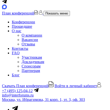
План конференций
Показать меню
Конференции
Прошедшие
О нас
О компании
Вакансии
Отзывы
Контакты
FAQ
Участникам
Докладчикам
Спонсорам
Партнерам
Блог
Скачать План конференций
Войти в личный кабинет
+7 (495) 125-04-12
info@interforums.ru
Москва, ул. Ибрагимова, 31 корп. 1, эт. 3, оф. 303